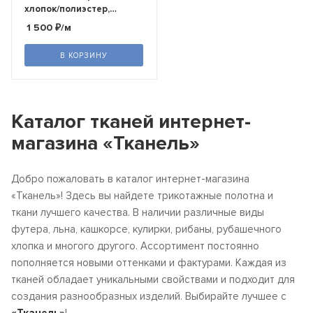
хлопок/полиэстер,
компакт пенье, шир.210
1 500
₽
/м
см,плотность 285гр/м )
В КОРЗИНУ
Каталог тканей интернет-
магазина «Тканель»
Добро пожаловать в каталог интернет-магазина
«Тканель»! Здесь вы найдете трикотажные полотна и
ткани лучшего качества. В наличии различные виды
футера, льна, кашкорсе, кулирки, рибаны, рубашечного
хлопка и многого другого. Ассортимент постоянно
пополняется новыми оттенками и фактурами. Каждая из
тканей обладает уникальными свойствами и подходит для
создания разнообразных изделий. Выбирайте лучшее с
«Тканель»
!