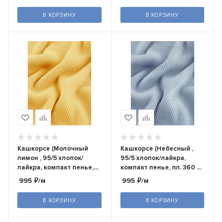
В КОРЗИНУ
В КОРЗИНУ
Кашкорсе (Молочный
Кашкорсе (Небесный ,
лимон , 95/5 хлопок/
95/5 хлопок/лайкра,
лайкра, компакт пенье,
компакт пенье, пл. 360 г/
пл. 360 г/м2, шир.120 см)
м2, шир.120 см)
995
₽
/м
995
₽
/м
В КОРЗИНУ
В КОРЗИНУ