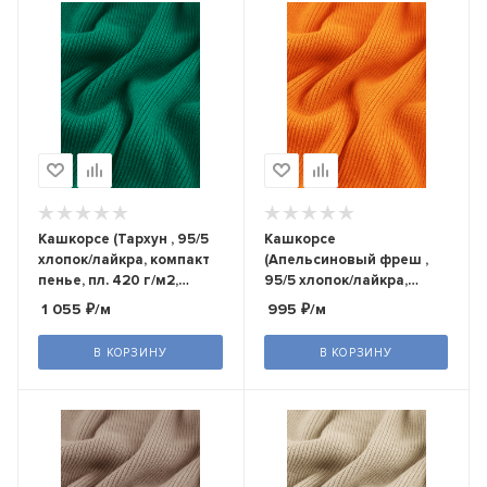
Кашкорсе (Тархун , 95/5
Кашкорсе
хлопок/лайкра, компакт
(Апельсиновый фреш ,
пенье, пл. 420 г/м2,
95/5 хлопок/лайкра,
шир.120 см)
компакт пенье, пл. 360 г/
1 055
₽
/м
995
₽
/м
м2, шир.120 см)
В КОРЗИНУ
В КОРЗИНУ