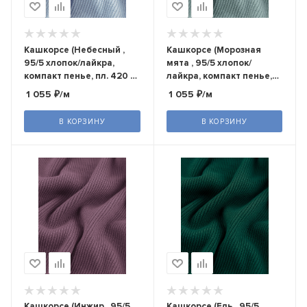
Кашкорсе (Небесный ,
Кашкорсе (Морозная
95/5 хлопок/лайкра,
мята , 95/5 хлопок/
компакт пенье, пл. 420 г/
лайкра, компакт пенье,
м2, шир.120 см)
пл. 420 г/м2, шир.120 см)
1 055
₽
/м
1 055
₽
/м
В КОРЗИНУ
В КОРЗИНУ
Кашкорсе (Инжир , 95/5
Кашкорсе (Ель , 95/5