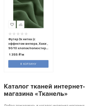
Футер 3х нитка (с
эффектом велюра, Хаки ,
90/10 хлопок/полиэстер,
компакт пенье, пл. 320 г/
1 355
₽
/м
м2, шир.195 см)
В КОРЗИНУ
Каталог тканей интернет-
магазина «Тканель»
Добро пожаловать в каталог интернет-магазина