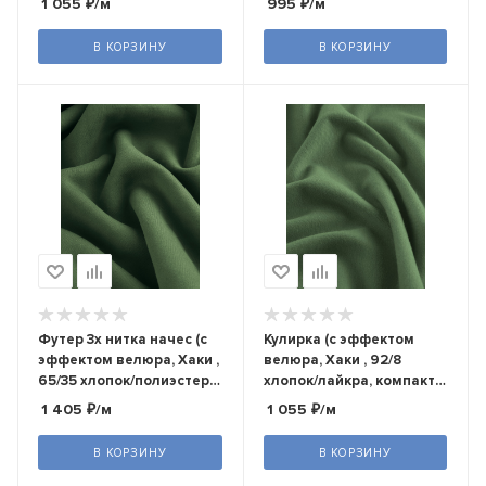
1 055
₽
/м
995
₽
/м
В КОРЗИНУ
В КОРЗИНУ
Футер 3х нитка начес (с
Кулирка (с эффектом
эффектом велюра, Хаки ,
велюра, Хаки , 92/8
65/35 хлопок/полиэстер,
хлопок/лайкра, компакт
компакт пенье, пл. 330 г/
пенье, пл. 180 г/м2,
1 405
₽
/м
1 055
₽
/м
м2, шир.180 см)
шир.180 см)
В КОРЗИНУ
В КОРЗИНУ