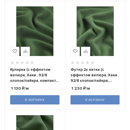
Кулирка (с эффектом
Футер 2х нитка (с
велюра, Хаки , 92/8
эффектом велюра, Хаки ,
хлопок/лайкра, компакт
92/8 хлопок/лайкра,
пенье, пл. 220 г/м2,
компакт пенье, пл. 240 г/
1 130
₽
/м
1 230
₽
/м
шир.180 см)
м2, шир.180 см)
В КОРЗИНУ
В КОРЗИНУ