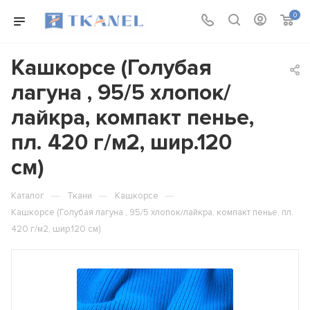
0
Кашкорсе (Голубая
лагуна , 95/5 хлопок/
лайкра, компакт пенье,
пл. 420 г/м2, шир.120
см)
—
—
—
Каталог
Ткани
Кашкорсе
Кашкорсе (Голубая лагуна , 95/5 хлопок/лайкра, компакт пенье, пл.
420 г/м2, шир.120 см)