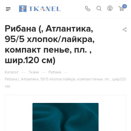
0
Рибана (, Атлантика,
95/5 хлопок/лайкра,
компакт пенье, пл. ,
шир.120 см)
—
—
—
Каталог
Ткани
Рибана
Рибана (, Атлантика, 95/5 хлопок/лайкра, компакт пенье, пл. , шир.120
см)