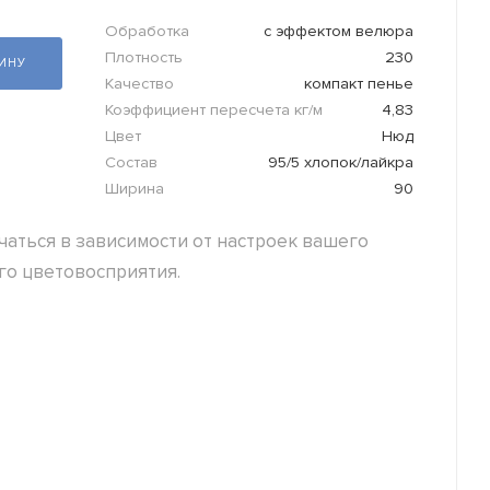
Обработка
с эффектом велюра
Плотность
230
ЗИНУ
Качество
компакт пенье
Коэффициент пересчета кг/м
4,83
Цвет
Нюд
Состав
95/5 хлопок/лайкра
Ширина
90
аться в зависимости от настроек вашего
го цветовосприятия.