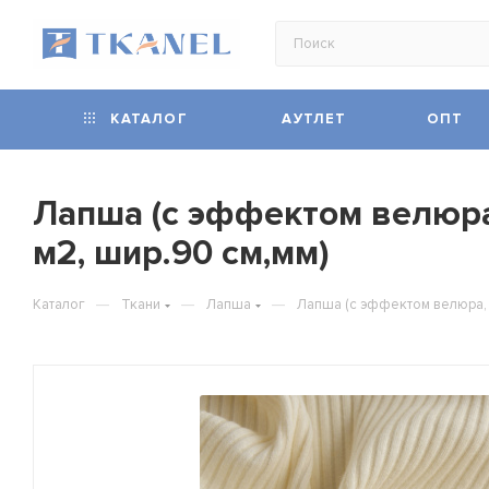
КАТАЛОГ
АУТЛЕТ
ОПТ
Лапша (с эффектом велюра, 
м2, шир.90 см,мм)
—
—
—
Каталог
Ткани
Лапша
Лапша (с эффектом велюра, Н