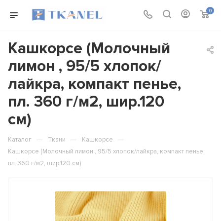
0
Кашкорсе (Молочный
лимон , 95/5 хлопок/
лайкра, компакт пенье,
пл. 360 г/м2, шир.120
см)
—
—
—
Каталог
Ткани
Кашкорсе
Кашкорсе (Молочный лимон , 95/5 хлопок/лайкра, компакт пенье,
пл. 360 г/м2, шир.120 см)