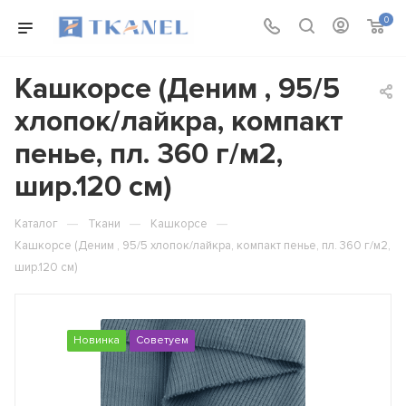
0
Кашкорсе (Деним , 95/5
хлопок/лайкра, компакт
пенье, пл. 360 г/м2,
шир.120 см)
—
—
—
Каталог
Ткани
Кашкорсе
Кашкорсе (Деним , 95/5 хлопок/лайкра, компакт пенье, пл. 360 г/м2,
шир.120 см)
Новинка
Советуем