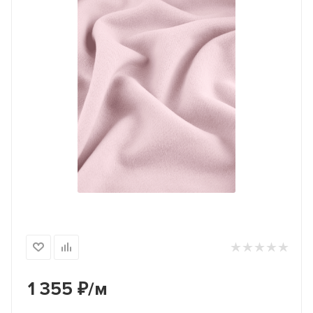
1 355
₽
/м