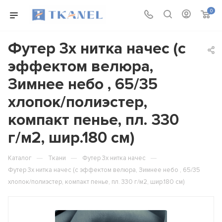
0
Футер 3х нитка начес (с
эффектом велюра,
Зимнее небо , 65/35
хлопок/полиэстер,
компакт пенье, пл. 330
г/м2, шир.180 см)
—
—
—
Каталог
Ткани
Футер 3х нитка начес
Футер 3х нитка начес (с эффектом велюра, Зимнее небо , 65/35
хлопок/полиэстер, компакт пенье, пл. 330 г/м2, шир.180 см)