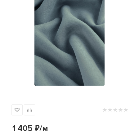
1 405
₽
/м